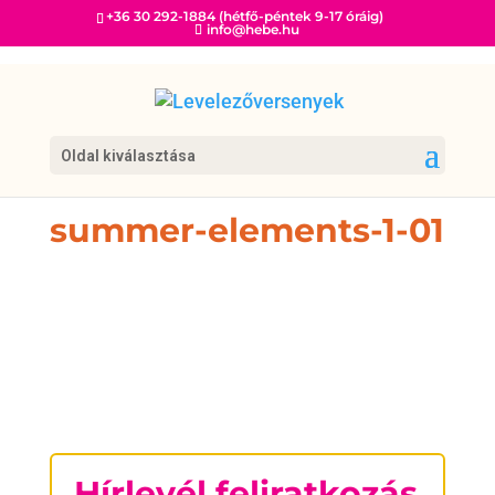
+36 30 292-1884 (hétfő-péntek 9-17 óráig)
info@hebe.hu
Oldal kiválasztása
summer-elements-1-01
Hírlevél feliratkozás