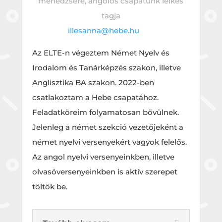
menedzsere, angolos csapatunk lelkes
tagja
illesanna@hebe.hu
Az ELTE-n végeztem Német Nyelv és
Irodalom és Tanárképzés szakon, illetve
Anglisztika BA szakon. 2022-ben
csatlakoztam a Hebe csapatához.
Feladatköreim folyamatosan bővülnek.
Jelenleg a német szekció vezetőjeként a
német nyelvi versenyekért vagyok felelős.
Az angol nyelvi versenyeinkben, illetve
olvasóversenyeinkben is aktív szerepet
töltök be.