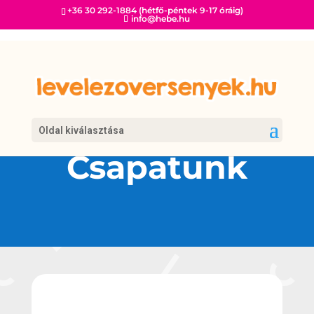
+36 30 292-1884 (hétfő-péntek 9-17 óráig)
info@hebe.hu
Oldal kiválasztása
Csapatunk