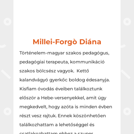
Millei-Forgò Diána
Történelem-magyar szakos pedagógus,
pedagógiai terapeuta, kommunikáció
szakos bölcsész vagyok. Kettő
kalandvágyó gyerkőc boldog édesanyja.
Kisfiam óvodás éveiben találkoztunk
először a Hebe-versenyekkel, amit úgy
megkedvelt, hogy azóta is minden évben
részt vesz rajtuk. Ennek köszönhetően
találkozhattam a lehetőséggel és
csatlakozhattam ehhez a szuper