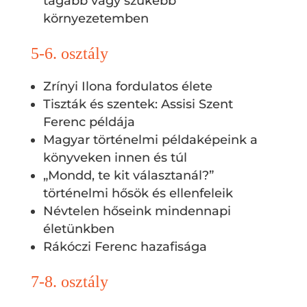
tágabb vagy szűkebb
környezetemben
5-6. osztály
Zrínyi Ilona fordulatos élete
Tiszták és szentek: Assisi Szent
Ferenc példája
Magyar történelmi példaképeink a
könyveken innen és túl
„Mondd, te kit választanál?”
történelmi hősök és ellenfeleik
Névtelen hőseink mindennapi
életünkben
Rákóczi Ferenc hazafisága
7-8. osztály