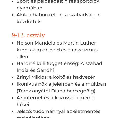
Sport és példaadás: híres sportolók
nyomában
Akik a háború ellen, a szabadságért
küzdöttek
9-12. osztály
Nelson Mandela és Martin Luther
King: az apartheid és a rasszizmus
ellen
Harc nélküli függetlenség: A szabad
India és Gandhi
Zrínyi Miklós: a költő és hadvezér
Ikonikus nők a jelenben és a múltban
(Teréz anyától Diana hercegnőig)
Az internet és a közösségi média
hősei
Jelszó: tudománnyal az életmentés