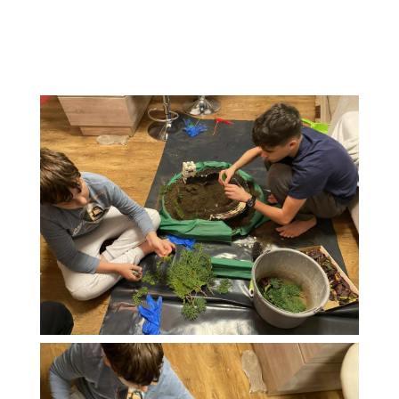
megrendezett történelmi
projektverseny
munkáiból: