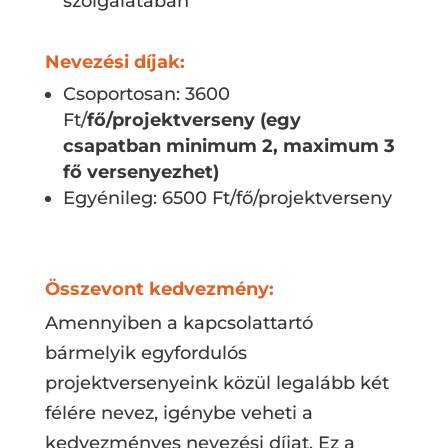
szolgálatában
Nevezési díjak:
Csoportosan: 3600
Ft/
fő/projektverseny
(egy
csapatban minimum 2, maximum 3
fő versenyezhet)
Egyénileg: 6500 Ft/fő/projektverseny
Összevont kedvezmény:
Amennyiben a kapcsolattartó
bármelyik egyfordulós
projektversenyeink közül legalább két
félére nevez, igénybe veheti a
kedvezményes nevezési díjat. Ez a