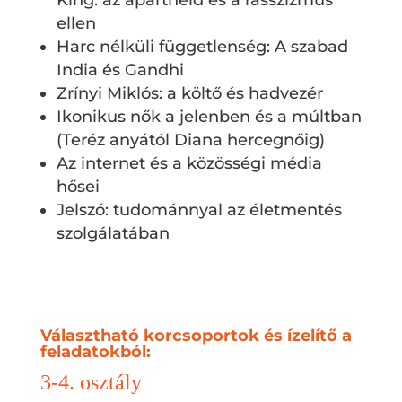
King: az apartheid és a rasszizmus
ellen
Harc nélküli függetlenség: A szabad
India és Gandhi
Zrínyi Miklós: a költő és hadvezér
Ikonikus nők a jelenben és a múltban
(Teréz anyától Diana hercegnőig)
Az internet és a közösségi média
hősei
Jelszó: tudománnyal az életmentés
szolgálatában
Választható korcsoportok és ízelítő a
feladatokból:
3-4. osztály