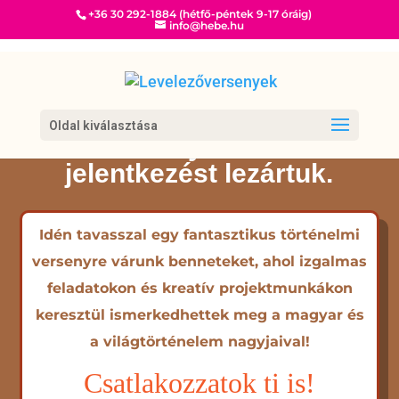
+36 30 292-1884 (hétfő-péntek 9-17 óráig)
info@hebe.hu
Oldal kiválasztása
Versenyünkre a
jelentkezést lezártuk.
Idén tavasszal egy fantasztikus történelmi
versenyre várunk benneteket, ahol izgalmas
feladatokon és kreatív projektmunkákon
keresztül ismerkedhettek meg a magyar és
a világtörténelem nagyjaival!
Csatlakozzatok ti is!