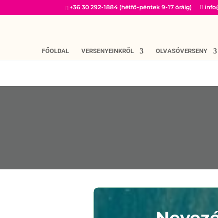
+36 30 292-1884 (hétfő-péntek 9-17 óráig)
inf
FŐOLDAL
VERSENYEINKRŐL
OLVASÓVERSENY