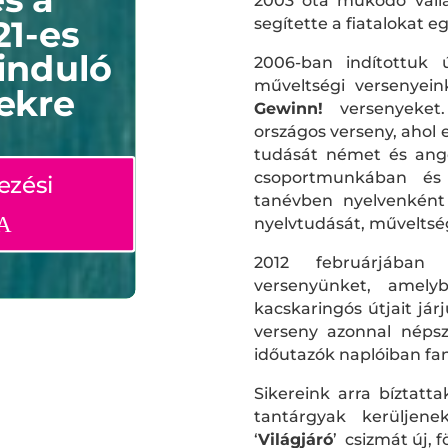
s a
2003 óta működő válla
21-es
segítette a fiatalokat 
induló
2006-ban indítottuk 
műveltségi versenyei
ekre
Gewinn!
versenyeket.
országos verseny, ahol 
tudását német és ango
csoportmunkában és 
ezési
tanévben nyelvenként
nyelvtudását, műveltsé
2012 februárjában 
versenyünket, amely
kacskaringós útjait jár
verseny azonnal népsz
időutazók naplóiban fan
Sikereink arra bíztat
tantárgyak kerüljene
‘
Világjáró
’ csizmát új, 