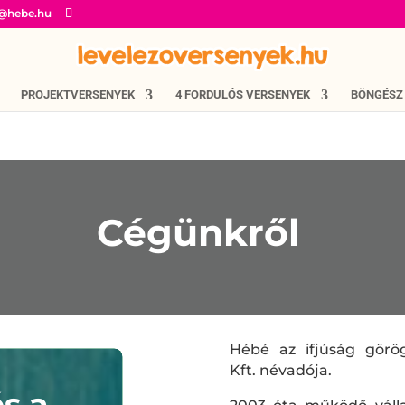
o@hebe.hu
PROJEKTVERSENYEK
4 FORDULÓS VERSENYEK
BÖNGÉSZ
Cégünkről
Hébé az ifjúság görö
Kft. névadója.