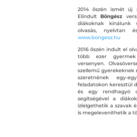
2014 őszén ismét új 
Elindult
Böngész
ver
diákoknak kínálunk s
olvasás, nyelvtan é
www.bongesz.hu
2016 őszén indult el o
több ezer gyermek
versenyen.
Olvasóvers
szellemű gyerekeknek n
szeretnének egy-eg
feladatokon keresztül 
és egy rendhagyó ol
segítségével a diáko
ízlelgethetik a szavak
is megeleveníthetik a t