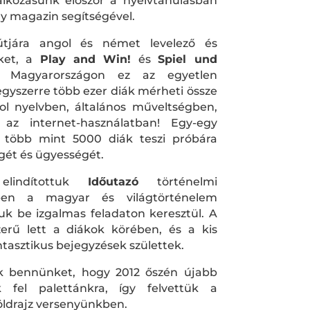
lkozásunk először a nyelvtanulásban
egy magazin segítségével.
útjára angol és német levelező és
nket, a
Play and Win!
és
Spiel und
 Magyarországon ez az egyetlen
egyszerre több ezer diák mérheti össze
l nyelvben, általános műveltségben,
az internet-használatban! Egy-egy
 több mint 5000 diák teszi próbára
gét és ügyességét.
elindítottuk
Időutazó
történelmi
ben a magyar és világtörténelem
juk be izgalmas feladaton keresztül. A
erű lett a diákok körében, és a kis
tasztikus bejegyzések születtek.
tak bennünket, hogy 2012 őszén újabb
k fel palettánkra, így felvettük a
földrajz versenyünkben.