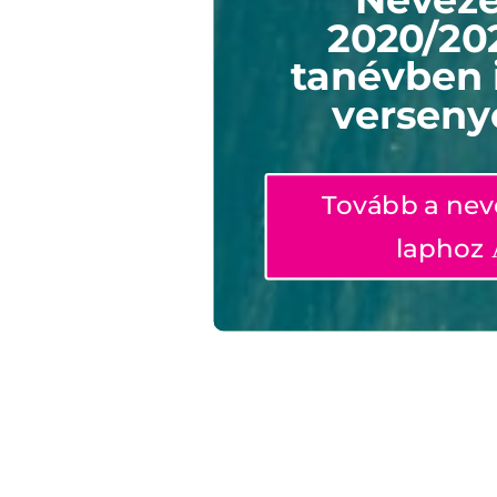
Nevezé
2020/20
tanévben 
verseny
Tovább a nev
laphoz