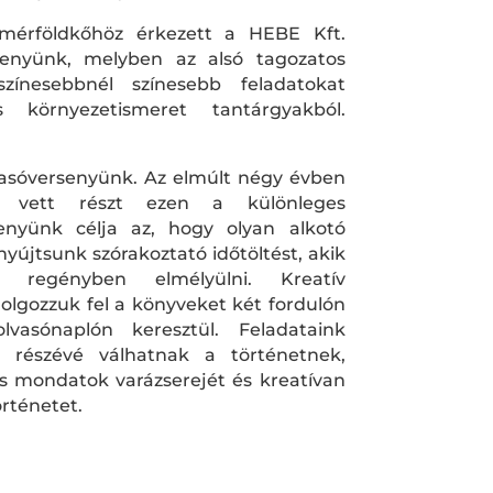
mérföldkőhöz érkezett a HEBE Kft.
senyünk, melyben az alsó tagozatos
zínesebbnél színesebb feladatokat
s környezetismeret tantárgyakból.
lvasóversenyünk. Az elmúlt négy évben
 vett részt ezen a különleges
enyünk célja az, hogy olyan alkotó
yújtsunk szórakoztató időtöltést, akik
y regényben elmélyülni. Kreatív
dolgozzuk fel a könyveket két fordulón
vasónaplón keresztül. Feladataink
k részévé válhatnak a történetnek,
 és mondatok varázserejét és kreatívan
örténetet.