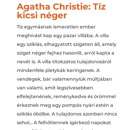
Agatha Christie: Tíz
kicsi néger
Tíz egymásnak ismeretlen ember
meghívást kap egy pazar villába. A villa
egy sziklás, elhagyatott szigeten áll, amely
sziget néger fejhez hasonlít, arról kapta a
nevét is. A villa titokzatos tulajdonosáról
mindenféle pletykák keringenek. A
vendégek, bár valamennyiük múltjában
van valami, amit legszívesebben
elfelejtenének, reménykedve és örömmel
érkeznek meg egy pompás nyári estén a
sziklás öbölbe. A tulajdonos azonban nincs
sehol… A felhőtlennek ígérkező napokat