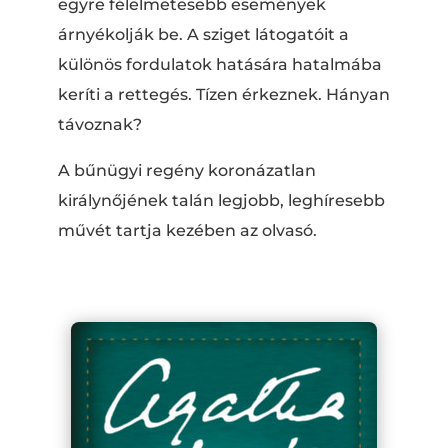
egyre félelmetesebb események
árnyékolják be. A sziget látogatóit a
különös fordulatok hatására hatalmába
keríti a rettegés. Tízen érkeznek. Hányan
távoznak?
A bűnügyi regény koronázatlan
királynőjének talán legjobb, leghíresebb
művét tartja kezében az olvasó.