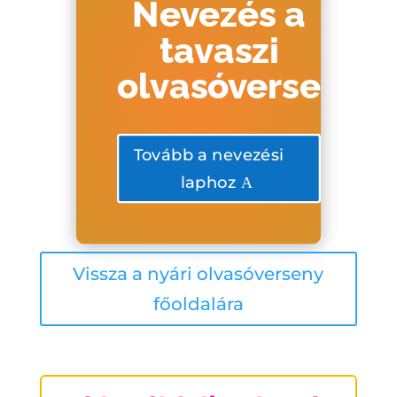
Nevezés a
tavaszi
olvasóversenyr
Tovább a nevezési
laphoz
Vissza a nyári olvasóverseny
főoldalára