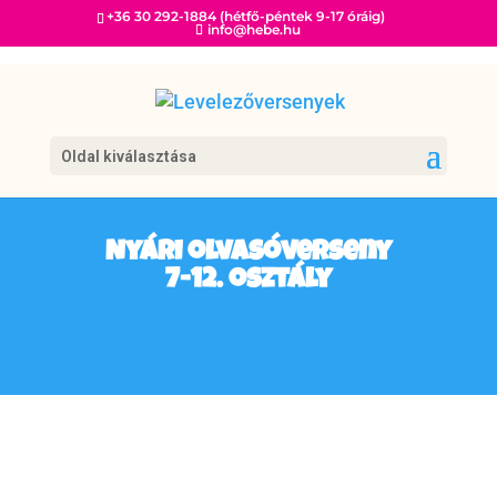
+36 30 292-1884 (hétfő-péntek 9-17 óráig)
info@hebe.hu
Oldal kiválasztása
Nyári olvasóverseny
7-12. osztály