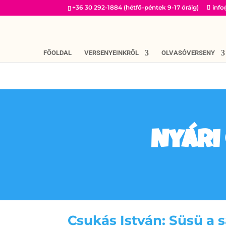
+36 30 292-1884 (hétfő-péntek 9-17 óráig)
inf
FŐOLDAL
VERSENYEINKRŐL
OLVASÓVERSENY
Nyári
Csukás István: Süsü a 