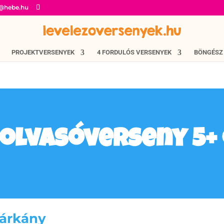
o@hebe.hu
PROJEKTVERSENYEK
4 FORDULÓS VERSENYEK
BÖNGÉSZ
 olvasóverseny 5+
sárkány