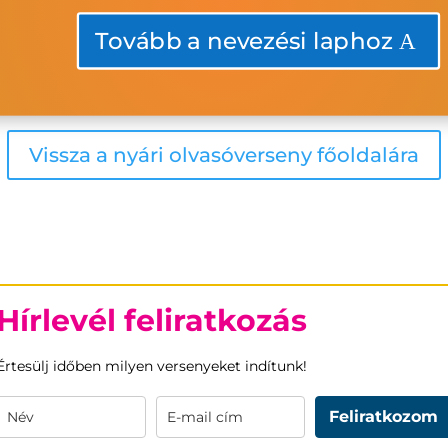
Tovább a nevezési laphoz
Vissza a nyári olvasóverseny főoldalára
Hírlevél feliratkozás
Értesülj időben milyen versenyeket indítunk!
Feliratkozom