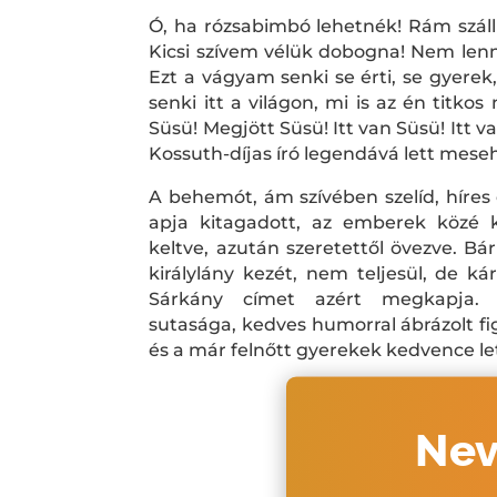
Ó, ha rózsabimbó lehetnék! Rám szál
Kicsi szívem vélük dobogna! Nem len
Ezt a vágyam senki se érti, se gyerek, 
senki itt a világon, mi is az én titko
Süsü! Megjött Süsü! Itt van Süsü! Itt v
Kossuth-díjas író legendává lett meseh
A behemót, ám szívében szelíd, híres 
apja kitagadott, az emberek közé k
keltve, azután szeretettől övezve. Bá
királylány kezét, nem teljesül, de ká
Sárkány címet azért megkapja. K
sutasága, kedves humorral ábrázolt fi
és a már felnőtt gyerekek kedvence let
Nev