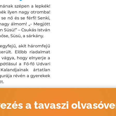
lnának szépen a lepkék!
nék ilyen nagy otromba!
se nő és se férfi! Senki,
s nagy álmom! „- Megjött
an Süsü!” – Csukás István
őse, Süsü, a sárkány.
egyfejű, akit háromfejű
erült. Előbb riadalmat
r vágya, hogy elnyerje a
rpótlásul a Fő-fő Udvari
alandjainak ártatlan
gurája révén a gyerekek
t.
ezés a tavaszi olvasóv