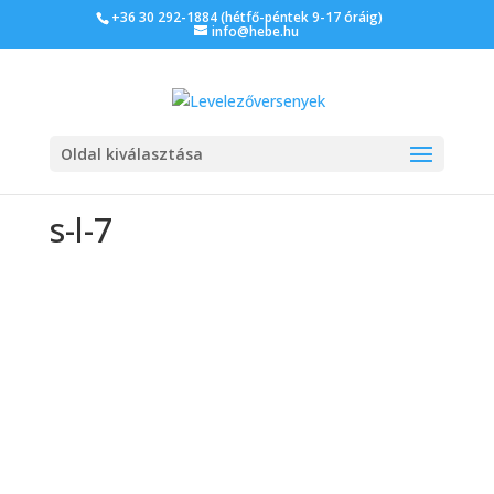
+36 30 292-1884 (hétfő-péntek 9-17 óráig)
info@hebe.hu
Oldal kiválasztása
s-l-7