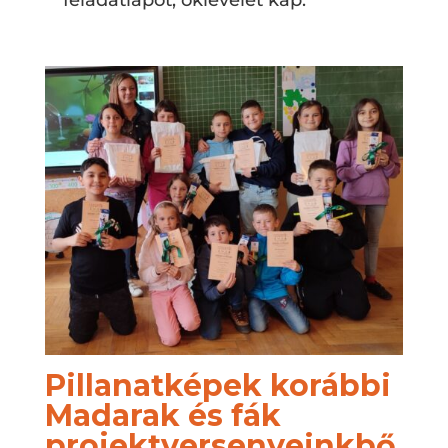
feladatlapot, oklevelet kap.
Pillanatképek korábbi
Madarak és fák
projektversenyeinkbő