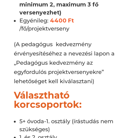
minimum 2, maximum 3 fő
versenyezhet)
Egyénileg:
4400 Ft
/fő/projektverseny
(A pedagógus kedvezmény
érvényesítéséhez a nevezési lapon a
„Pedagógus kedvezmény az
egyfordulós projektversenyekre”
lehetőséget kell kiválasztani)
Választható
korcsoportok:
5+ óvoda-1. osztály (írástudás nem
szükséges)
1. és 2. osztály