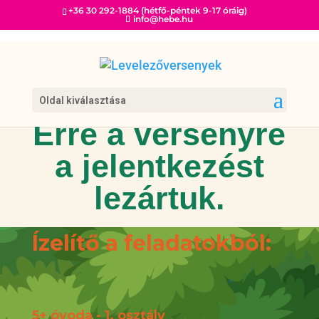
+36 30 292-1884 (hétfő-péntek 9-17 óráig)
info@hebe.hu
Oldal kiválasztása
Erre a versenyre
a jelentkezést
lezártuk.
Ízelítő a feladatokból:
5+ óvoda - 1. osztály