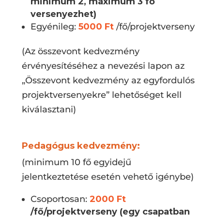
minimum 2, maximum 3 fő
versenyezhet)
Egyénileg:
5000 Ft
/fő/projektverseny
(Az összevont kedvezmény
érvényesítéséhez a nevezési lapon az
„Összevont kedvezmény az egyfordulós
projektversenyekre” lehetőséget kell
kiválasztani)
Pedagógus kedvezmény:
(minimum 10 fő egyidejű
jelentkeztetése esetén vehető igénybe)
Csoportosan:
2000 Ft
/fő/projektverseny (egy csapatban