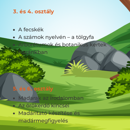
3. és 4. osztály
A fecskék
A számok nyelvén – a tölgyfa
Arborétumok és botanikus kertek
hazánkban
5. és 6. osztály
Madarak az irodalomban
Az örökerdő kincsei
Madáritató készítése és
madármegfigyelés