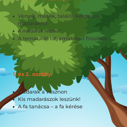
Versek, mesék, találós kérdések
madarakról
A madarak fészkei
A tematikát folyamatosan frissítjük.
1. és 2. osztály
Madarak a vásznon
Kis madarászok leszünk!
A fa tanácsa – a fa kérése