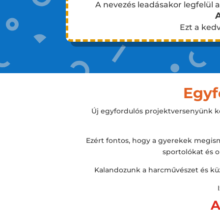
A nevezés leadásakor legfelül 
A
Ezt a ked
Egyf
Új egyfordulós projektversenyünk köz
Ezért fontos, hogy a gyerekek megism
sportolókat és 
Kalandozunk a harcművészet és küz
A