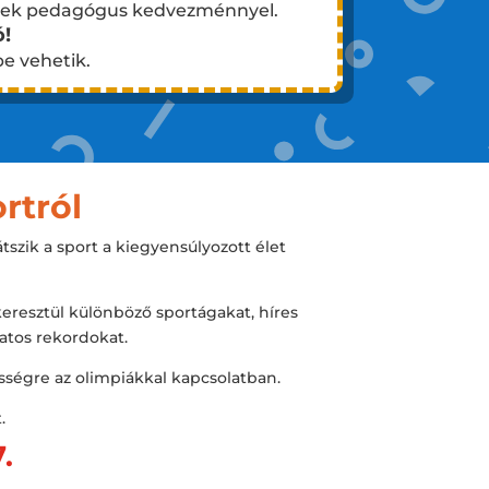
evezek pedagógus kedvezménnyel.
ó!
e vehetik.
rtról
tszik a sport a kiegyensúlyozott élet
eresztül különböző sportágakat, híres
atos rekordokat.
ségre az olimpiákkal kapcsolatban.
.
7.