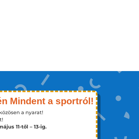
n Mindent a sportról!
közösen a nyarat!
t!
us 11-től – 13-ig.