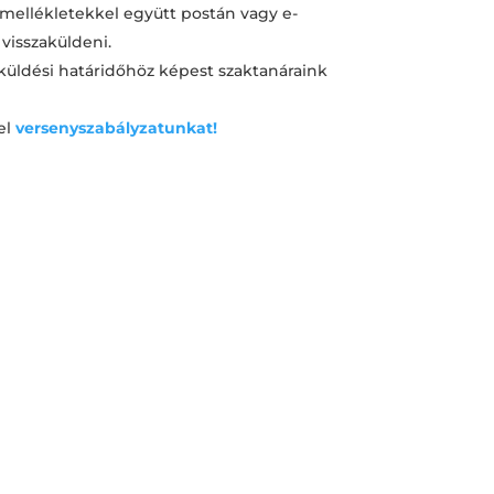
mellékletekkel együtt postán vagy e-
 visszaküldeni.
üldési határidőhöz képest szaktanáraink
el
versenyszabályzatunkat!