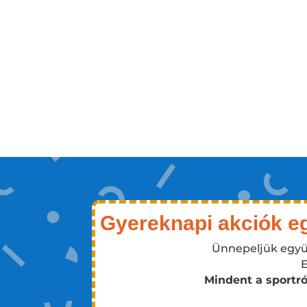
Gyereknapi akciók eg
Ünnepeljük együt
E
Mindent a sportró