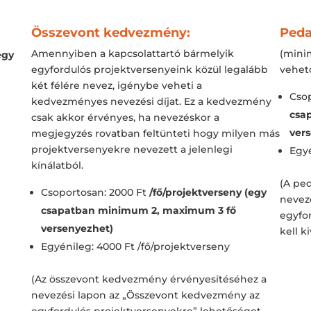
Összevont kedvezmény:
Ped
Amennyiben a kapcsolattartó bármelyik
(mini
egy
egyfordulós projektversenyeink közül legalább
vehet
két félére nevez, igénybe veheti a
Csop
kedvezményes nevezési díjat. Ez a kedvezmény
csa
csak akkor érvényes, ha nevezéskor a
ver
megjegyzés rovatban feltünteti hogy milyen más
projektversenyekre nevezett a jelenlegi
Egyé
kínálatból.
(A pe
Csoportosan: 2000 Ft
/fő/projektverseny (egy
nevez
csapatban minimum 2, maximum 3 fő
egyfo
versenyezhet)
kell k
Egyénileg: 4000 Ft /fő/projektverseny
(Az összevont kedvezmény érvényesítéséhez a
nevezési lapon az „Összevont kedvezmény az
egyfordulós projektversenyekre” lehetőséget