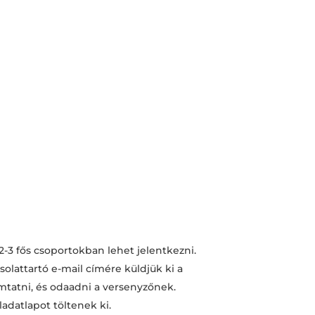
2-3 fős csoportokban lehet jelentkezni.
olattartó e-mail címére küldjük ki a
omtatni, és odaadni a versenyzőnek.
adatlapot töltenek ki.