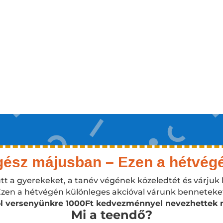
ész májusban – Ezen a hétvégé
t a gyerekeket, a tanév végének közeledtét és várjuk 
zen a hétvégén különleges akcióval várunk benneteke
l versenyünkre 1000Ft kedvezménnyel nevezhettek máj
Mi a teendő?