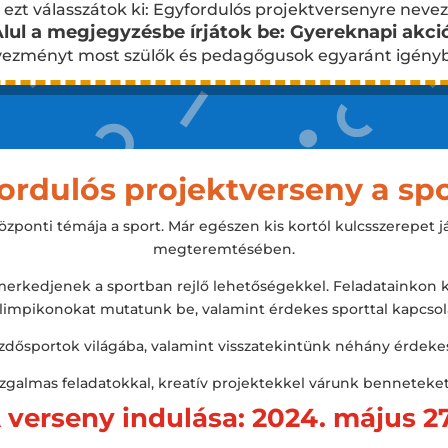
a ezt válasszátok ki: Egyfordulós projektversenyre n
lul a megjegyzésbe írjátok be: Gyereknapi akci
vezményt most szülők és pedagőgusok egyaránt igényb
ordulós projektverseny a spo
ponti témája a sport. Már egészen kis kortól kulcsszerepet já
megteremtésében.
erkedjenek a sportban rejlő lehetőségekkel. Feladatainkon k
olimpikonokat mutatunk be, valamint érdekes sporttal kapcsol
dősportok világába, valamint visszatekintünk néhány érdekes
Izgalmas feladatokkal, kreatív projektekkel várunk benneteket
 verseny indulása: 2024. május 2