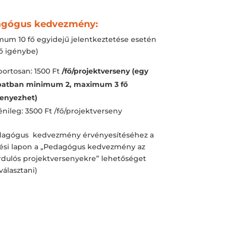
agógus kedvezmény:
mum 10 fő egyidejű jelentkeztetése esetén
ő igénybe)
ortosan: 1500 Ft
/fő/projektverseny (egy
patban minimum 2, maximum 3 fő
senyezhet)
nileg: 3500 Ft /fő/projektverseny
dagógus kedvezmény érvényesítéséhez a
ési lapon a „Pedagógus kedvezmény az
rdulós projektversenyekre” lehetőséget
iválasztani)