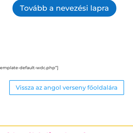
Tovább a nevezési lapra
Junior 2 mintafeladat
emplate-default-wdc.php”]
Vissza az angol verseny főoldalára