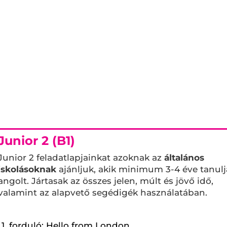
Junior 2 (B1)
Junior 2 feladatlapjainkat azoknak az
általános
iskolásoknak
ajánljuk, akik minimum 3-4 éve tanulj
angolt. Jártasak az összes jelen, múlt és jövő idő,
valamint az alapvető segédigék használatában.
1. forduló: Hello from London