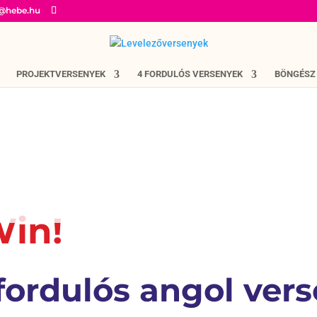
o@hebe.hu
PROJEKTVERSENYEK
4 FORDULÓS VERSENYEK
BÖNGÉSZ
Win!
fordulós angol ver