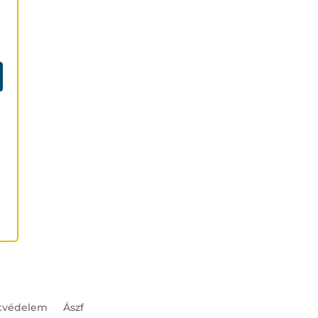
tvédelem
Ászf