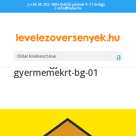
+36 30 292-1884 (hétfő-péntek 9-17 óráig)
info@hebe.hu
Oldal kiválasztása
Hebe-angyalok-a-
gyermemekrt-bg-01