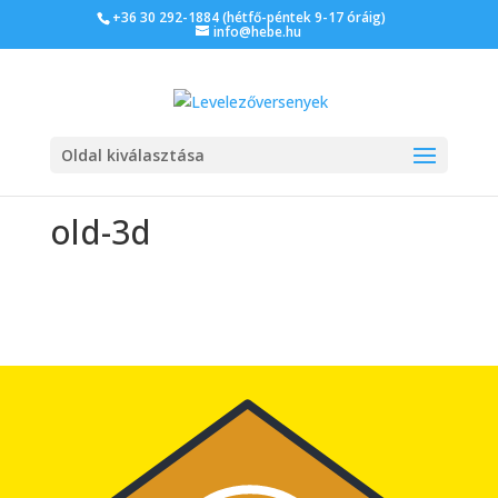
+36 30 292-1884 (hétfő-péntek 9-17 óráig)
info@hebe.hu
Oldal kiválasztása
old-3d