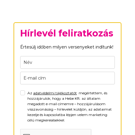
Hírlevél feliratkozás
Értesülj időben milyen versenyeket indítunk!
Az
adatvédelmi tájékoztatót
megértettem, és
hozzájárulok, hogy a Hebe Kft. az általam
megadott e-mail címemre – hozzájárulásom
visszavonásáig – hírlevelet küldjön, az adataimat
kezelje és kapcsolatba lépjen velem marketing
célú megkeresésekkel.