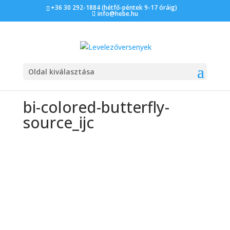
+36 30 292-1884 (hétfő-péntek 9-17 óráig)
info@hebe.hu
Oldal kiválasztása
bi-colored-butterfly-
source_ijc