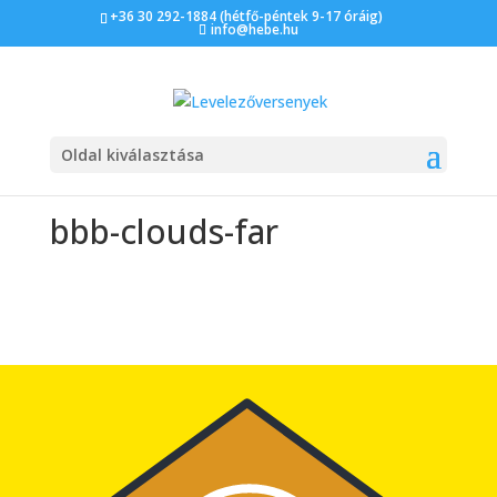
+36 30 292-1884 (hétfő-péntek 9-17 óráig)
info@hebe.hu
Oldal kiválasztása
bbb-clouds-far