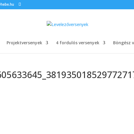
@hebe.hu
Projektversenyek
4 fordulós versenyek
Böngész v
605633645_38193501852977271