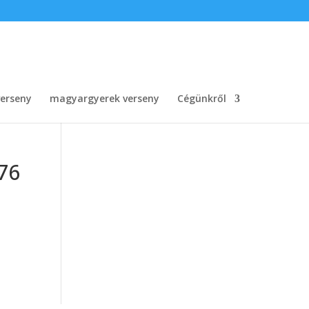
erseny
magyargyerek verseny
Cégünkről
76