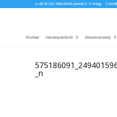
+36 30 292-1884 (hétfő-péntek 9-17 óráig)
info
Főoldal
Versenyeinkről
Olvasóverseny
575186091_24940159
_n