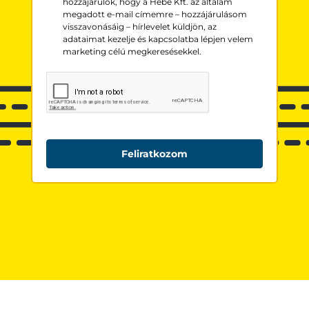
hozzájárulok, hogy a Hebe Kft. az általam
megadott e-mail címemre – hozzájárulásom
visszavonásáig – hírlevelet küldjön, az
adataimat kezelje és kapcsolatba lépjen velem
marketing célú megkeresésekkel.
Feliratkozom