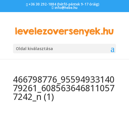
+36 30 292-1884 (hétfő-péntek 9-17 óráig)
info@hebe.hu
Oldal kiválasztása
466798776_95594933140
79261_608563646811057
7242_n (1)