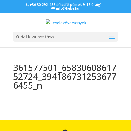
+36 30 292-1884 (hétfő-péntek 9-17 óráig)
info@hebe.hu
Oldal kiválasztása
361577501_65830608617
52724_394186731253677
6455_n