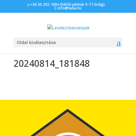
+36 30 292-1884 (hétfő-péntek 9-17 óráig)
info@hebe.hu
Oldal kiválasztása
20240814_181848