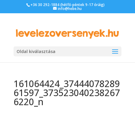
+36 30 292-1884 (hétfő-péntek 9-17 óráig)
info@hebe.hu
Oldal kiválasztása
161064424_37444078289
61597_373523040238267
6220_n