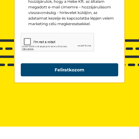
hozzájárulok, hogy a Hebe Kft. az általam
megadott e-mail címemre – hozzájárulásom
visszavonásáig – hírlevelet küldjön, az
adataimat kezelje és kapcsolatba lépjen velem
marketing célú megkeresésekkel.
Feliratkozom