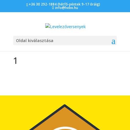
+36 30 292-1884 (hétfő-péntek 9-17 óráig)
info@hebe.hu
Oldal kiválasztása
1