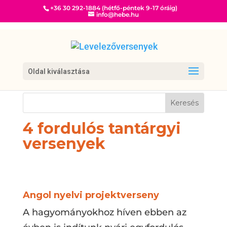
+36 30 292-1884 (hétfő-péntek 9-17 óráig)
info@hebe.hu
Oldal kiválasztása
4 fordulós tantárgyi
versenyek
Angol nyelvi projektverseny
A hagyományokhoz híven ebben az