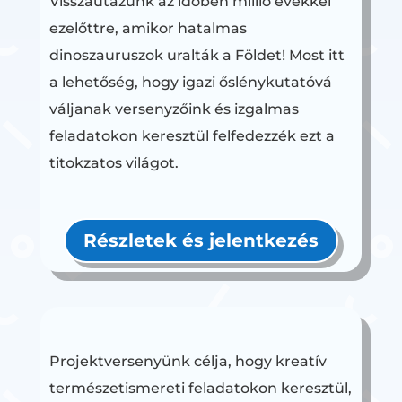
Visszautazunk az időben millió évekkel
ezelőttre, amikor hatalmas
dinoszauruszok uralták a Földet! Most itt
a lehetőség, hogy igazi őslénykutatóvá
váljanak versenyzőink és izgalmas
feladatokon keresztül felfedezzék ezt a
titokzatos világot.
Részletek és jelentkezés
Projektversenyünk célja, hogy kreatív
természetismereti feladatokon keresztül,