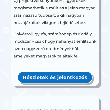
Új projektversenyünkön a gyerekek
megismerhetik a múlt és a jelen magyar
származású tudósait, akik nagyban
hozzájárultak világunk fejlődéséhez.
Golyóstoll, gyufa, számítógép és Kodály
módszer – csak hogy néhányat említsünk
azon nagyszerű eredményekből,
amelyeket magyarok találtak fel.
Részletek és jelentkezés