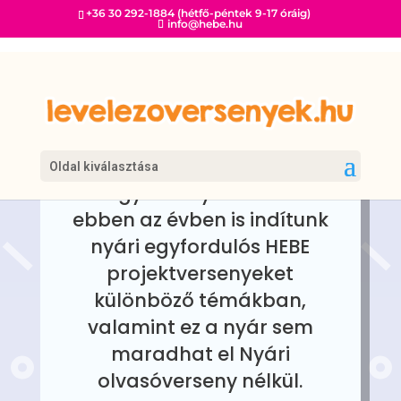
+36 30 292-1884 (hétfő-péntek 9-17 óráig)
info@hebe.hu
Oldal kiválasztása
A hagyományokhoz híven
ebben az évben is indítunk
nyári egyfordulós HEBE
projektversenyeket
különböző témákban,
valamint ez a nyár sem
maradhat el Nyári
olvasóverseny nélkül.