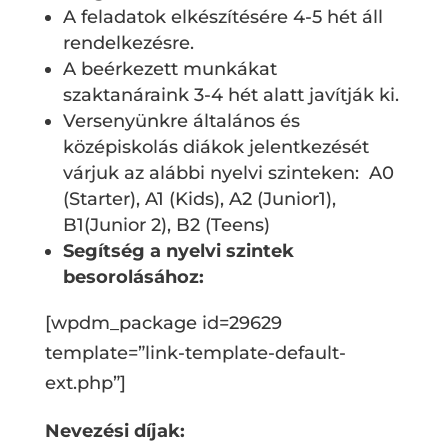
A feladatok elkészítésére 4-5 hét áll
rendelkezésre.
A beérkezett munkákat
szaktanáraink 3-4 hét alatt javítják ki.
Versenyünkre általános és
középiskolás diákok jelentkezését
várjuk az alábbi nyelvi szinteken: A0
(Starter), A1 (Kids), A2 (Junior1),
B1(Junior 2), B2 (Teens)
Segítség a nyelvi szintek
besorolásához:
[wpdm_package id=29629
template=”link-template-default-
ext.php”]
Nevezési díjak: