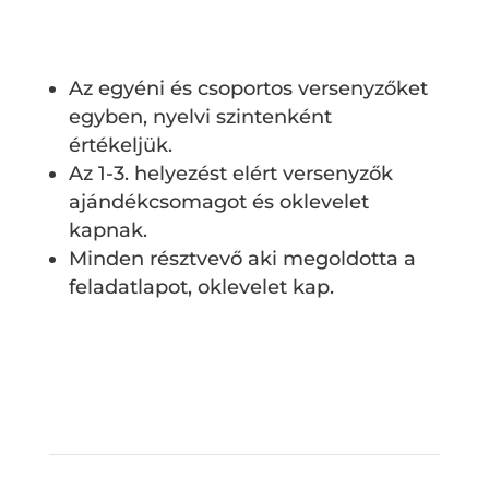
Díjazás, ajándékok:
Az egyéni és csoportos versenyzőket
egyben, nyelvi szintenként
értékeljük.
Az 1-3. helyezést elért versenyzők
ajándékcsomagot és oklevelet
kapnak.
Minden résztvevő aki megoldotta a
feladatlapot, oklevelet kap.
Válogatás a korábbi angol
tavaszi csapatversenyek
munkáiból