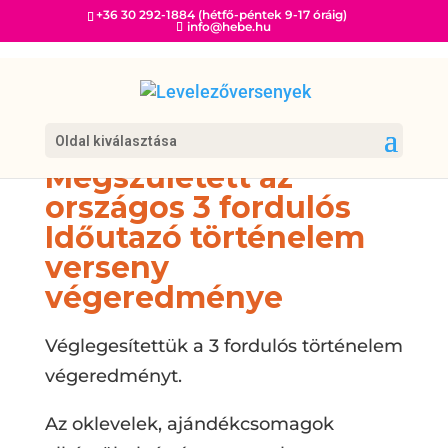
+36 30 292-1884 (hétfő-péntek 9-17 óráig)
info@hebe.hu
Oldal kiválasztása
Megszületett az
országos 3 fordulós
Időutazó történelem
verseny
végeredménye
Véglegesítettük a 3 fordulós történelem
végeredményt.
Az oklevelek, ajándékcsomagok