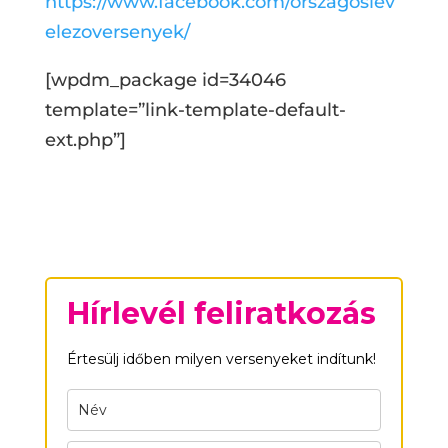
https://www.facebook.com/orszagoslev
elezoversenyek/
[wpdm_package id=34046
template=”link-template-default-
ext.php”]
Hírlevél feliratkozás
Értesülj időben milyen versenyeket indítunk!