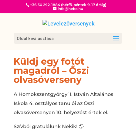
+36 30 292-1884 (hétfő-péntek 9-17 óráig)
info@hebe.hu
Oldal kiválasztása
Küldj egy fotót
magadról – Őszi
olvasóverseny
A Homokszentgyörgyi I. István Általános
Iskola 4. osztályos tanulói az Őszi
olvasóversenyen 10. helyezést értek el.
Szívből gratulálunk Nekik! 🙂