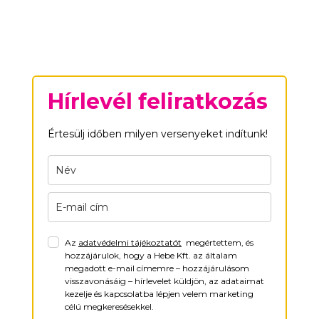
Hírlevél feliratkozás
Értesülj időben milyen versenyeket indítunk!
Az
adatvédelmi tájékoztatót
megértettem, és
hozzájárulok, hogy a Hebe Kft. az általam
megadott e-mail címemre – hozzájárulásom
visszavonásáig – hírlevelet küldjön, az adataimat
kezelje és kapcsolatba lépjen velem marketing
célú megkeresésekkel.