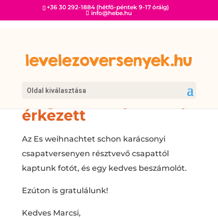
+36 30 292-1884 (hétfő-péntek 9-17 óráig)
info@hebe.hu
Küldj egy fotót
Oldal kiválasztása
magadról! – újabb kép
érkezett
Az Es weihnachtet schon karácsonyi
csapatversenyen résztvevő csapattól
kaptunk fotót, és egy kedves beszámolót.
Ezúton is gratulálunk!
Kedves Marcsi,