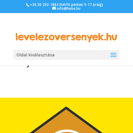
+36 30 292-1884 (hétfő-péntek 9-17 óráig)
info@hebe.hu
Oldal kiválasztása
Italy-01