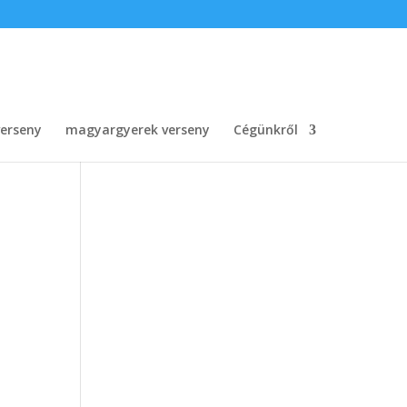
erseny
magyargyerek verseny
Cégünkről