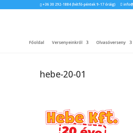
+36 30 292-1884 (hétfő-péntek 9-17 óráig)
info
Főoldal
Versenyeinkről
Olvasóverseny
hebe-20-01