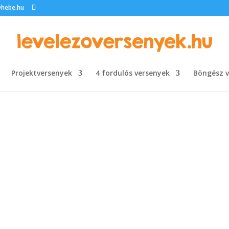
@hebe.hu
Projektversenyek
4 fordulós versenyek
Böngész v