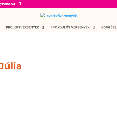
o@hebe.hu
PROJEKTVERSENYEK
4 FORDULÓS VERSENYEK
BÖNGÉSZ
Júlia