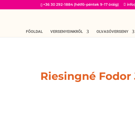
+36 30 292-1884 (hétfő-péntek 9-17 óráig)
inf
FŐOLDAL
VERSENYEINKRŐL
OLVASÓVERSENY
Riesingné Fodor 