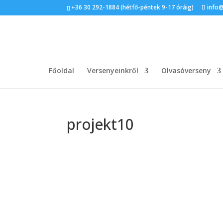
+36 30 292-1884 (hétfő-péntek 9-17 óráig)
info
Főoldal
Versenyeinkről
Olvasóverseny
projekt10