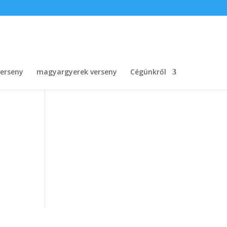
erseny
magyargyerek verseny
Cégünkről