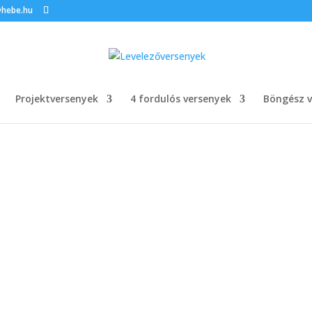
@hebe.hu
Projektversenyek
4 fordulós versenyek
Böngész v