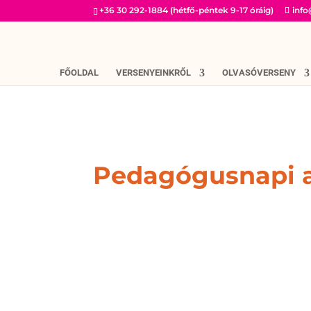
+36 30 292-1884 (hétfő-péntek 9-17 óráig)
inf
FŐOLDAL
VERSENYEINKRŐL
OLVASÓVERSENY
Pedagógusnapi a