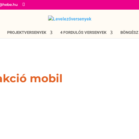
o@hebe.hu
PROJEKTVERSENYEK
4 FORDULÓS VERSENYEK
BÖNGÉSZ
kció mobil