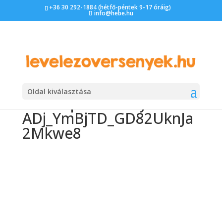
+36 30 292-1884 (hétfő-péntek 9-17 óráig)
info@hebe.hu
Oldal kiválasztása
att.funpoXUGMty5bIhNs
ADj_YmBjTD_GD82UknJa
2Mkwe8